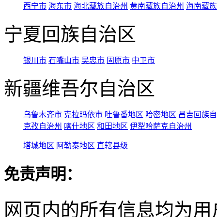
西宁市
海东市
海北藏族自治州
黄南藏族自治州
海南藏族
宁夏回族自治区
银川市
石嘴山市
吴忠市
固原市
中卫市
新疆维吾尔自治区
乌鲁木齐市
克拉玛依市
吐鲁番地区
哈密地区
昌吉回族自
克孜自治州
喀什地区
和田地区
伊犁哈萨克自治州
塔城地区
阿勒泰地区
直辖县级
免责声明：
网页内的所有信息均为用