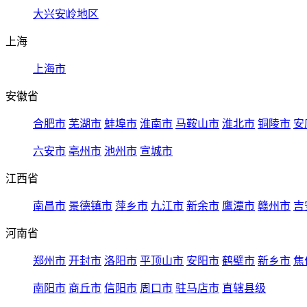
大兴安岭地区
上海
上海市
安徽省
合肥市
芜湖市
蚌埠市
淮南市
马鞍山市
淮北市
铜陵市
安
六安市
亳州市
池州市
宣城市
江西省
南昌市
景德镇市
萍乡市
九江市
新余市
鹰潭市
赣州市
吉
河南省
郑州市
开封市
洛阳市
平顶山市
安阳市
鹤壁市
新乡市
焦
南阳市
商丘市
信阳市
周口市
驻马店市
直辖县级