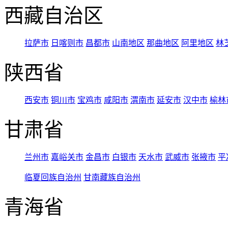
西藏自治区
拉萨市
日喀则市
昌都市
山南地区
那曲地区
阿里地区
林
陕西省
西安市
铜川市
宝鸡市
咸阳市
渭南市
延安市
汉中市
榆林
甘肃省
兰州市
嘉峪关市
金昌市
白银市
天水市
武威市
张掖市
平
临夏回族自治州
甘南藏族自治州
青海省