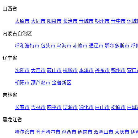
山西省
太原市
大同市
阳泉市
长治市
晋城市
朔州市
晋中市
运城
内蒙古自治区
呼和浩特市
包头市
乌海市
赤峰市
通辽市
鄂尔多斯市
呼
辽宁省
沈阳市
大连市
鞍山市
抚顺市
本溪市
丹东市
锦州市
营口
朝阳市
葫芦岛市
金普新区
吉林省
长春市
吉林市
四平市
辽源市
通化市
白山市
松原市
白城
黑龙江省
哈尔滨市
齐齐哈尔市
鸡西市
鹤岗市
双鸭山市
大庆市
伊