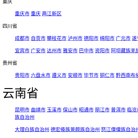
重庆
重庆市
重庆
两江新区
四川省
成都市
自贡市
攀枝花市
泸州市
德阳市
绵阳市
广元市
遂
宜宾市
广安市
达州市
雅安市
巴中市
资阳市
阿坝藏族羌
贵州省
贵阳市
六盘水市
遵义市
安顺市
毕节市
铜仁市
黔西南布
云南省
昆明市
曲靖市
玉溪市
保山市
昭通市
丽江市
普洱市
临沧
族自治州
大理白族自治州
德宏傣族景颇族自治州
怒江傈僳族自治