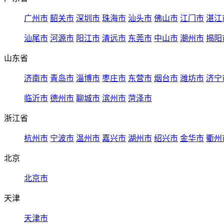
广州市
韶关市
深圳市
珠海市
汕头市
佛山市
江门市
湛江
汕尾市
河源市
阳江市
清远市
东莞市
中山市
潮州市
揭阳
山东省
济南市
青岛市
淄博市
枣庄市
东营市
烟台市
潍坊市
济宁
临沂市
德州市
聊城市
滨州市
菏泽市
浙江省
杭州市
宁波市
温州市
嘉兴市
湖州市
绍兴市
金华市
衢州
北京
北京市
天津
天津市