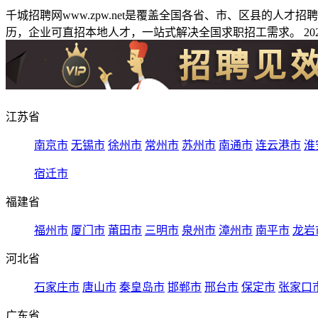
千城招聘网www.zpw.net是覆盖全国各省、市、区县的人
历，企业可直招本地人才，一站式解决全国求职招工需求。 2026
江苏省
南京市
无锡市
徐州市
常州市
苏州市
南通市
连云港市
淮
宿迁市
福建省
福州市
厦门市
莆田市
三明市
泉州市
漳州市
南平市
龙岩
河北省
石家庄市
唐山市
秦皇岛市
邯郸市
邢台市
保定市
张家口
广东省