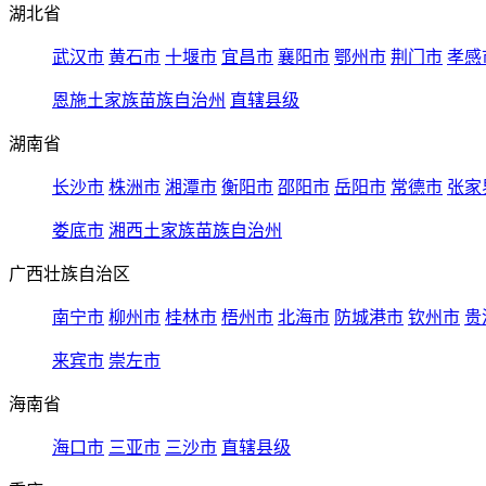
湖北省
武汉市
黄石市
十堰市
宜昌市
襄阳市
鄂州市
荆门市
孝感
恩施土家族苗族自治州
直辖县级
湖南省
长沙市
株洲市
湘潭市
衡阳市
邵阳市
岳阳市
常德市
张家
娄底市
湘西土家族苗族自治州
广西壮族自治区
南宁市
柳州市
桂林市
梧州市
北海市
防城港市
钦州市
贵
来宾市
崇左市
海南省
海口市
三亚市
三沙市
直辖县级